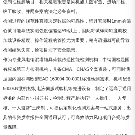
强制性检测项目，相关检测报告是风机施工图审查、进场抽检、
竣工验收、并网备案的法定必备资料。
检测过程的规范性直接决定数据的可靠性，锚具安装时1mm的偏
心就可能导致实测强度偏差达5%以上，因此对试样同轴度调校、
加载设备精度、操作流程的管控尤为重要，稍有疏漏就可能导致
检测结果失真，给项目埋下安全隐患。
作为专业风电钢混塔锚具荷载传递性能检测机构，中钢国检是国
有权威第三方检测机构，具备CMA、CNAS全套资质，可同时满
足国内国标与欧盟EAD 160004-00-0301标准检测需求。机构配备
5000kN微机控制电液伺服试验机等先进设备，制定了远高于通用
标准的内部作业指导书，检测过程严格执行“一人操作、一人复
核、一人监督”三岗制，可提供定制化检测方案与一站式服务，出
具的带资质章报告全国通用认可，可高效助力风电项目合规与质
量保障。