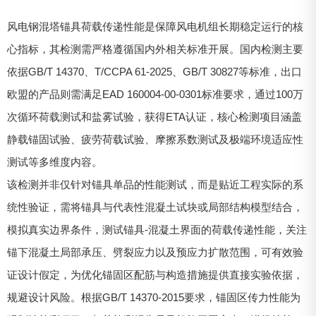
风电钢混塔锚具荷载传递性能是保障风电机组长期稳定运行的核
心指标，其检测需严格遵循国内外相关标准开展。国内检测主要
依据GB/T 14370、T/CCPA 61-2025、GB/T 30827等标准，出口
欧盟的产品则需满足EAD 160004-00-0301标准要求，通过100万
次循环荷载测试和盐雾试验，获得ETA认证，核心检测项目涵盖
静载锚固试验、疲劳荷载试验、摩擦系数测试及极端环境适应性
测试等多维度内容。
该检测并非仅针对锚具单品的性能测试，而是贴近工程实际的系
统性验证，需将锚具与代表性混凝土试块或局部结构模型结合，
模拟真实边界条件，测试锚具-混凝土界面的荷载传递性能，关注
锚下混凝土局部承压、劈裂应力以及预应力扩散范围，可有效验
证设计假定，为优化锚固区配筋与构造措施提供直接实验依据，
规避设计风险。根据GB/T 14370-2015要求，锚固区传力性能为