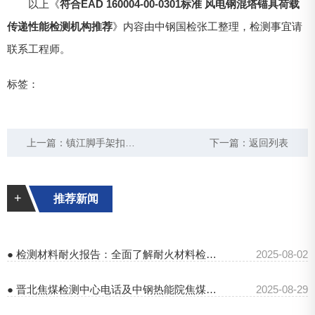
以上《
符合EAD 160004-00-0301标准 风电钢混塔锚具荷载
传递性能检测机构推荐
》内容由中钢国检张工整理，检测事宜请
联系工程师。
标签：
上一篇：
镇江脚手架扣件检测公司 第三方检测报告
下一篇：
返回列表
+
推荐新闻
● 检测材料耐火报告：全面了解耐火材料检测要点
2025-08-02
● 晋北焦煤检测中心电话及中钢热能院焦煤检测服务
2025-08-29