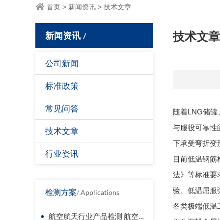
首页
>
新闻资讯
>
技术文章
新闻资讯
技术文章
/
公司新闻
标准政策
常见问答
随着LNG储
与服役可靠性
技术文章
下承受弯折变
行业资讯
目前低温钢筋检测
法》等标准要
验、低温屈服
检测方案
/ Applications
各类极端低温
•
航空航天行业产品检测 航空器材料检测