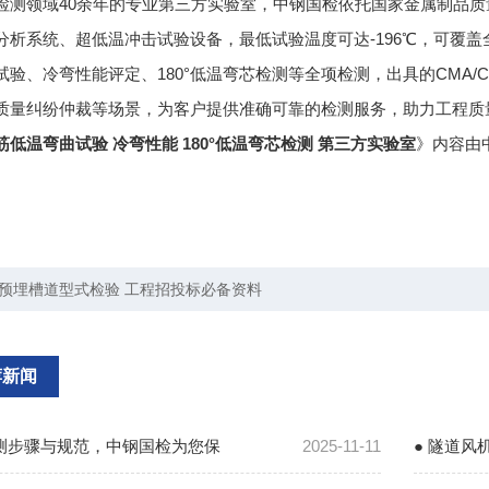
检测领域40余年的专业第三方实验室，中钢国检依托国家金属制品
分析系统、超低温冲击试验设备，最低试验温度可达-196℃，可覆
试验、冷弯性能评定、180°低温弯芯检测等全项检测，出具的CMA/
质量纠纷仲裁等场景，为客户提供准确可靠的检测服务，助力工程质
筋低温弯曲试验 冷弯性能 180°低温弯芯检测 第三方实验室
》内容由
预埋槽道型式检验 工程招投标必备资料
荐新闻
检测步骤与规范，中钢国检为您保
2025-11-11
● 隧道风