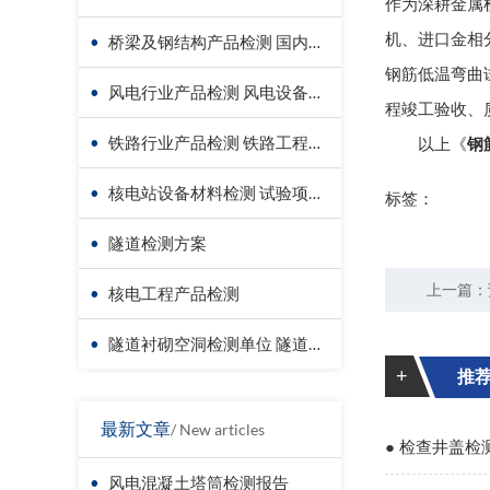
作为深耕金属
机、进口金相
•
桥梁及钢结构产品检测 国内第三方检测机构服务方案
钢筋低温弯曲
•
风电行业产品检测 风电设备材料检测
程竣工验收、
•
铁路行业产品检测 铁路工程检测
以上《
钢
•
核电站设备材料检测 试验项目价格
标签：
•
隧道检测方案
上一篇：
•
核电工程产品检测
•
隧道衬砌空洞检测单位 隧道衬砌厚度检测方法
+
推
最新文章
/ New articles
● 检查井盖
•
风电混凝土塔筒检测报告