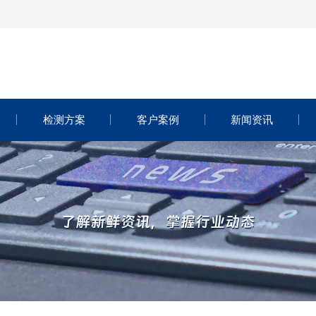
检测方案
客户案例
新闻资讯