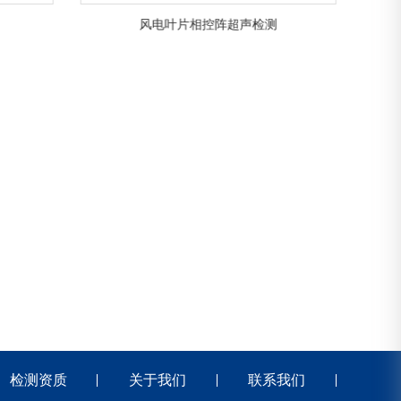
风电叶片相控阵超声检测
检测资质
关于我们
联系我们