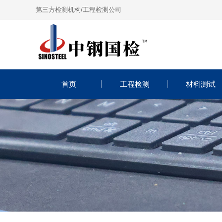
第三方检测机构/工程检测公司
首页
工程检测
材料测试