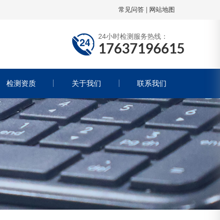
常见问答
|
网站地图
24小时检测服务热线：
17637196615
检测资质
关于我们
联系我们