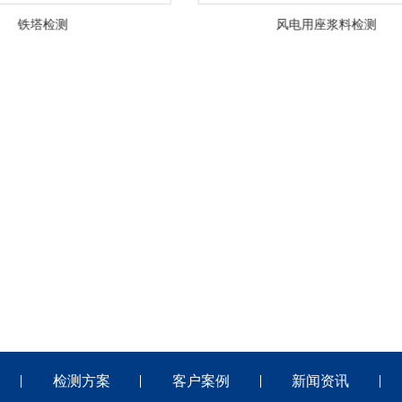
铁塔检测
风电用座浆料检测
检测方案
客户案例
新闻资讯