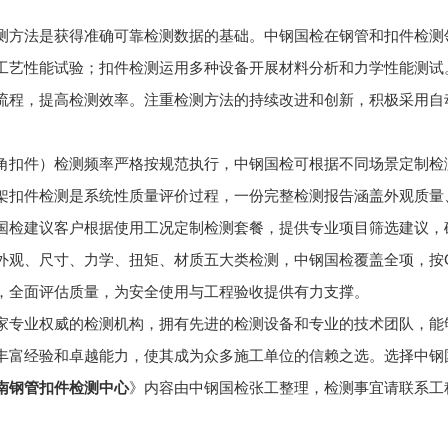
测方法是获得准确可靠检测数据的基础。中钢国检在钢管和扣件检测
工艺性能试验；扣件检测运用多种设备开展材料分析和力学性能测试
流程，提高检测效率。注重检测方法的持续改进和创新，积极采用自
角扣件）检测频率严格按规范执行，中钢国检可根据不同场景定制检
架扣件检测是系统性质量评价过程，一份完整检测报告涵盖外观质量
国检建议客户根据使用工况定制检测套餐，提供专业项目筛选建议，
观、尺寸、力学、扭矩、材质五大类检测，中钢国检覆盖全项，按GB/T
，全面评估质量，为安全使用与工程验收提供有力支撑。
家专业权威的检测机构，拥有先进的检测设备和专业的技术团队，能
丰富经验和卓越能力，使其成为众多施工单位的信赖之选。选择中钢
南钢管扣件检测中心
》内容由中钢国检张工整理，检测事宜请联系工