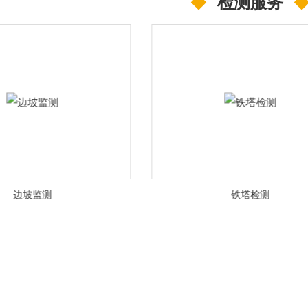
◆
检测服务
铁塔检测
风电用座浆料检测