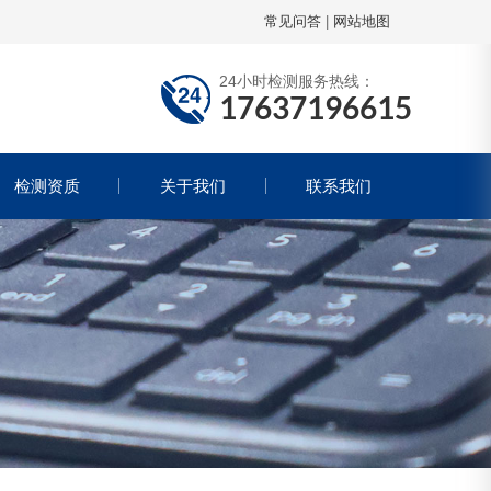
常见问答
|
网站地图
24小时检测服务热线：
17637196615
检测资质
关于我们
联系我们