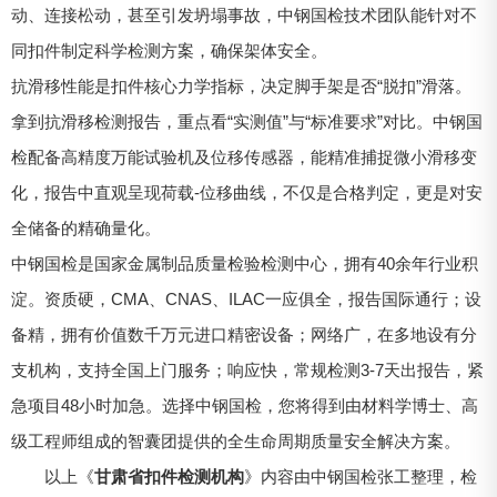
动、连接松动，甚至引发坍塌事故，中钢国检技术团队能针对不
同扣件制定科学检测方案，确保架体安全。
抗滑移性能是扣件核心力学指标，决定脚手架是否“脱扣”滑落。
拿到抗滑移检测报告，重点看“实测值”与“标准要求”对比。中钢国
检配备高精度万能试验机及位移传感器，能精准捕捉微小滑移变
化，报告中直观呈现荷载-位移曲线，不仅是合格判定，更是对安
全储备的精确量化。
中钢国检是国家金属制品质量检验检测中心，拥有40余年行业积
淀。资质硬，CMA、CNAS、ILAC一应俱全，报告国际通行；设
备精，拥有价值数千万元进口精密设备；网络广，在多地设有分
支机构，支持全国上门服务；响应快，常规检测3-7天出报告，紧
急项目48小时加急。选择中钢国检，您将得到由材料学博士、高
级工程师组成的智囊团提供的全生命周期质量安全解决方案。
以上《
甘肃省扣件检测机构
》内容由中钢国检张工整理，检