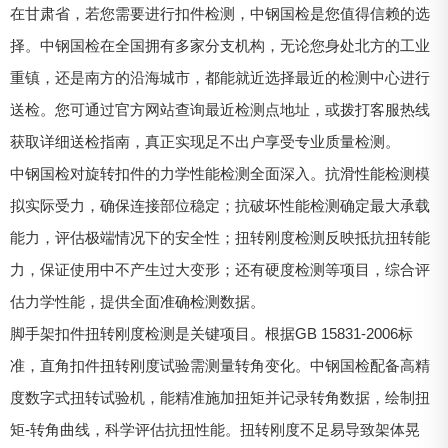
在甘肃省，若您需要进行扣件检测，中钢国检是您值得信赖的选
择。中钢国检在全国拥有多家分支机构，无论您身处北方的工业
重镇，还是南方的沿海城市，都能就近选择最近的检测中心进行
送检。您可通过官方网站查询最近检测点地址，或拨打客服热线
获取详细送检指南，真正实现足不出户享受专业质量检测。
中钢国检对旋转扣件的力学性能检测全面深入。抗滑性能检测模
拟实际受力，确保连接部位稳定；抗破坏性能检测确定最大承载
能力，评估极端情况下的安全性；扭转刚度检测反映抵抗扭转能
力，保证使用中不产生过大变形；还有硬度检测等项目，综合评
估力学性能，提供全面准确检测数据。
脚手架扣件扭转刚度检测是关键项目。根据GB 15831-2006标
准，直角扣件扭转刚度试验需测量转角变化。中钢国检配备高精
度数字式扭转试验机，能精准施加扭矩并记录转角数据，绘制扭
矩-转角曲线，科学评估抗扭性能。扭转刚度不足易导致架体晃