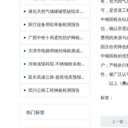
务，曾为西气
可，是管道工
•
液化天然气储罐罐壁缺陷非接触检测-无人机检测
中钢国检在钻
•
医疗设备用铝单板检测报告
估，确认所需
•
广西中铁十局柔性防护网检测成功案例
费用的来源与
因压价而降低
•
天津市电梯用钢丝绳检测成功案例
中钢国检的优
•
河南省煤科院-不锈钢粉末检测报告
户；严格执行
性，被广泛认
•
延长高速公路-超前地质预报检测报告
以上《
舟
•
四川公路工程钢板检测报告
标签：
热门标签
上一篇：