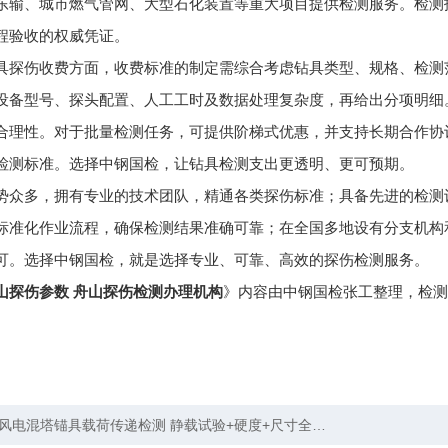
东输、城市燃气管网、大型石化装置等重大项目提供检测服务。检测报
程验收的权威凭证。
具探伤收费方面，收费标准的制定需综合考虑钻具类型、规格、检测
设备型号、探头配置、人工工时及数据处理复杂度，再给出分项明细
合理性。对于批量检测任务，可提供阶梯式优惠，并支持长期合作协
检测标准。选择中钢国检，让钻具检测支出更透明、更可预期。
势众多，拥有专业的技术团队，精通各类探伤标准；具备先进的检测
标准化作业流程，确保检测结果准确可靠；在全国多地设有分支机构
可。选择中钢国检，就是选择专业、可靠、高效的探伤检测服务。
山探伤参数 舟山探伤检测办理机构
》内容由中钢国检张工整理，检测
风电混塔锚具载荷传递检测 静载试验+硬度+尺寸全项检测