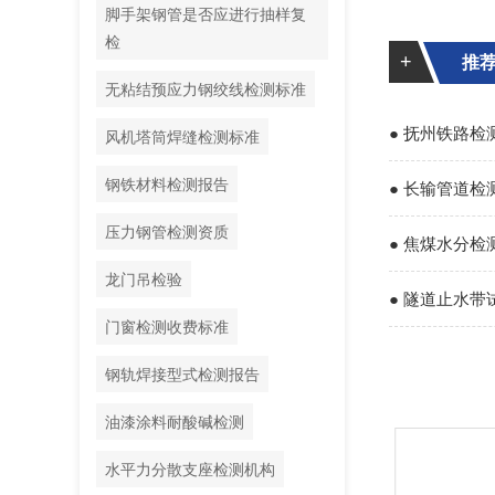
脚手架钢管是否应进行抽样复
检
+
推
无粘结预应力钢绞线检测标准
● 抚州铁路
风机塔筒焊缝检测标准
钢铁材料检测报告
● 长输管道检
压力钢管检测资质
● 焦煤水分
龙门吊检验
● 隧道止水
门窗检测收费标准
的关键
钢轨焊接型式检测报告
油漆涂料耐酸碱检测
水平力分散支座检测机构