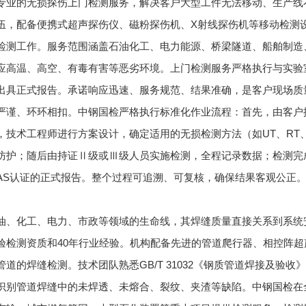
专业的无损探伤上门检测服务，解决客户大型工件无法移动、生产线
伍，配备便携式超声探伤仪、磁粉探伤机、X射线探伤机等移动检测设
检测工作。服务范围涵盖石油化工、电力能源、桥梁隧道、船舶制造
应高温、高空、有毒有害等恶劣环境。上门检测服务严格执行与实验
出具正式报告。承诺响应迅速、服务规范、结果准确，是客户现场质
严谨、环环相扣。中钢国检严格执行标准化作业流程：首先，由客户
，技术工程师进行方案设计，确定适用的无损检测方法（如UT、RT
防护；随后由持证Ⅱ级或Ⅲ级人员实施检测，全程记录数据；检测完
CNAS认证的正式报告。整个过程可追溯、可复核，确保结果客观公
油、化工、电力、市政等领域的生命线，其焊缝质量直接关系到系统
验检测资质和40年行业经验。机构配备先进的管道爬行器、相控阵
道的焊缝检测。技术团队熟悉GB/T 31032《钢质管道焊接及验收》
识别管道焊缝中的未焊透、未熔合、裂纹、夹渣等缺陷。中钢国检在全