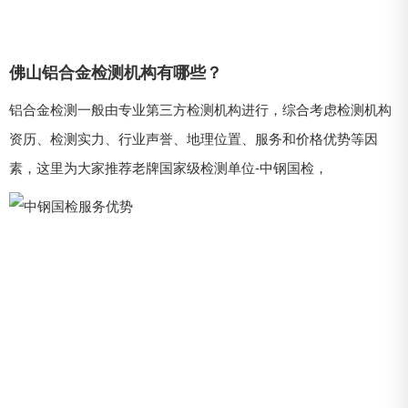
佛山铝合金检测机构有哪些？
铝合金检测一般由专业第三方检测机构进行，综合考虑检测机构
资历、检测实力、行业声誉、地理位置、服务和价格优势等因
素，这里为大家推荐老牌国家级检测单位-中钢国检，