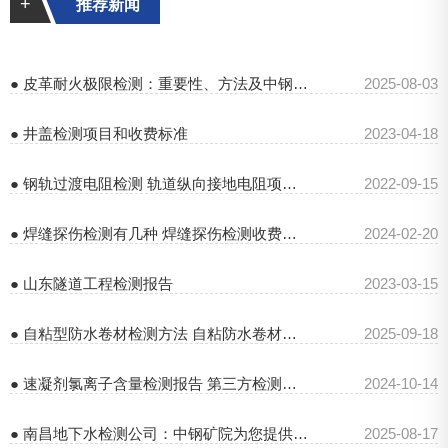
+
推荐新闻
● 皮革耐火极限检测：重要性、方法及中钢国检优势
2025-08-03
● 井盖检测项目和收费标准
2023-04-18
● 钢轨过渡电阻检测 轨道纵向接地电阻项目案例
2022-09-15
● 焊缝探伤检测有几种 焊缝探伤检测收费标准
2024-02-20
● 山东隧道工程检测报告
2023-03-15
● 自粘型防水卷材检测方法 自粘防水卷材检测报告
2025-09-18
● 速凝剂氯离子含量检测报告 第三方检测机构
2024-10-14
● 南昌地下水检测公司：中钢矿院为您提供专业服务
2025-08-17