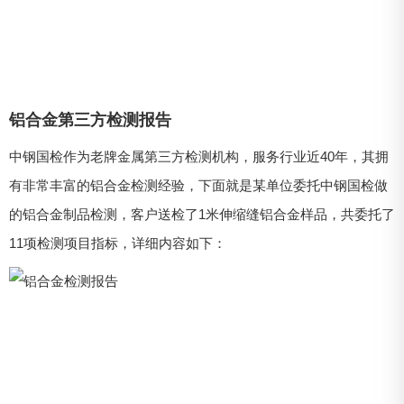
铝合金第三方检测报告
中钢国检作为老牌金属第三方检测机构，服务行业近40年，其拥
有非常丰富的铝合金检测经验，下面就是某单位委托中钢国检做
的铝合金制品检测，客户送检了1米伸缩缝铝合金样品，共委托了
11项检测项目指标，详细内容如下：