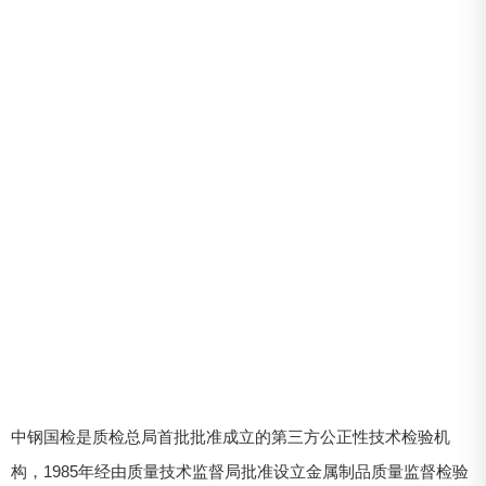
中钢国检是质检总局首批批准成立的第三方公正性技术检验机
构，1985年经由质量技术监督局批准设立金属制品质量监督检验