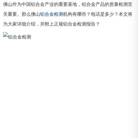
佛山作为中国铝合金产业的重要基地，铝合金产品的质量检测至
关重要。那么佛山
铝合金检测
机构有哪些？电话是多少？本文将
为大家详细介绍，并附上正规铝合金检测报告？