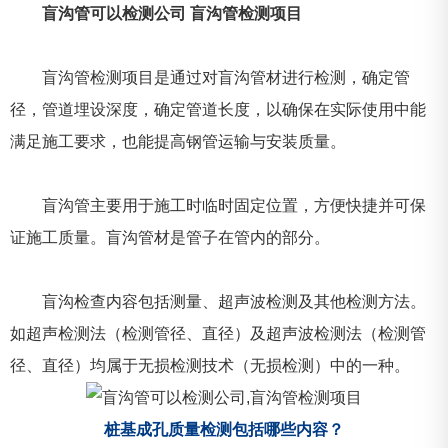
盲沟管可以检测公司 盲沟管检测项目
盲沟管检测项目是通过对盲沟管材进行检测，确定管
径，管道埋设深度，确定管道长度，以确保在实际使用中能
满足施工要求，也能提高钢管运输与安装质量。
盲沟管主要用于施工时临时固定位置，方便快捷并可保
证施工质量。盲沟管材是管子在管内的部分。
盲沟检查内容包括测量、超声波检测及其他检测方法。
如超声检测法（检测管径、直径）及超声波检测法（检测管
径、直径）均属于无损检测技术（无损检测）中的一种。
桩基成孔质量检测包括哪些内容？