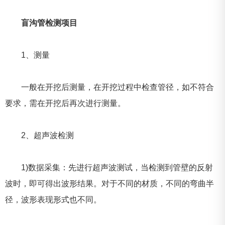
盲沟管检测项目
1、测量
一般在开挖后测量，在开挖过程中检查管径，如不符合
要求，需在开挖后再次进行测量。
2、超声波检测
1)数据采集：先进行超声波测试，当检测到管壁的反射
波时，即可得出波形结果。对于不同的材质，不同的弯曲半
径，波形表现形式也不同。