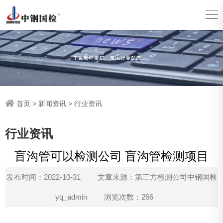
首页
>
新闻资讯
>
行业资讯
行业资讯
盲沟管可以检测公司 盲沟管检测项目
发布时间：2022-10-31
文章来源：第三方检测公司中钢国检
yq_admin
浏览次数：266