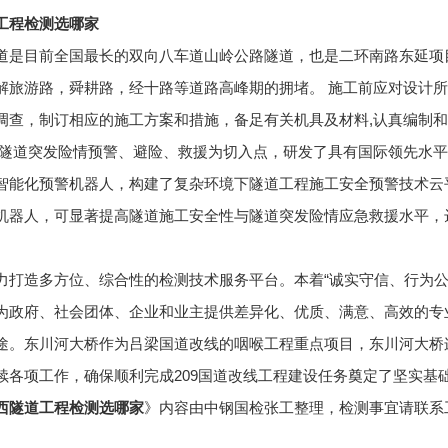
工程检测选哪家
目前全国最长的双向八车道山岭公路隧道，也是二环南路东延项目
解旅游路，舜耕路，经十路等道路高峰期的拥堵。 施工前应对设计
调查，制订相应的施工方案和措施，备足有关机具及材料,认真编制
以隧道突发险情预警、避险、救援为切入点，研发了具有国际领先水
智能化预警机器人，构建了复杂环境下隧道工程施工安全预警技术云
机器人，可显著提高隧道施工安全性与隧道突发险情应急救援水平，达
。
造多方位、综合性的检测技术服务平台。本着“诚实守信、行为公正
为政府、社会团体、企业和业主提供差异化、优质、满意、高效的专
途。东川河大桥作为吕梁国道改线的咽喉工程重点项目，东川河大桥
续各项工作，确保顺利完成209国道改线工程建设任务奠定了坚实基
西隧道工程检测选哪家
》内容由中钢国检张工整理，检测事宜请联系