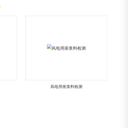
◆
测
风电叶片相控阵超声检测