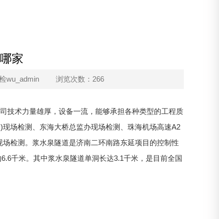
哪家
u_admin
浏览次数：266
司技术力量雄厚，设备一流，能够承担各种类型的工程质
)现场检测、东海大桥总监办现场检测、珠海机场高速A2
现场检测。浆水泉隧道是济南二环南路东延项目的控制性
6.6千米。其中浆水泉隧道单洞长达3.1千米，是目前全国