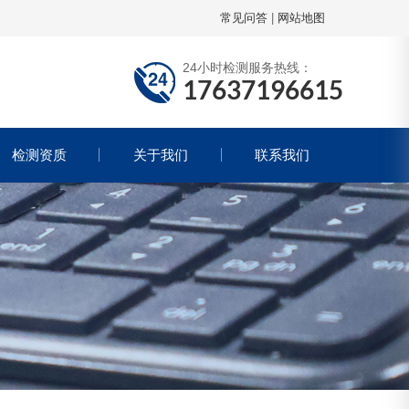
常见问答
|
网站地图
24小时检测服务热线：
17637196615
检测资质
关于我们
联系我们