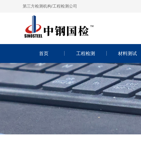
第三方检测机构/工程检测公司
首页
工程检测
材料测试