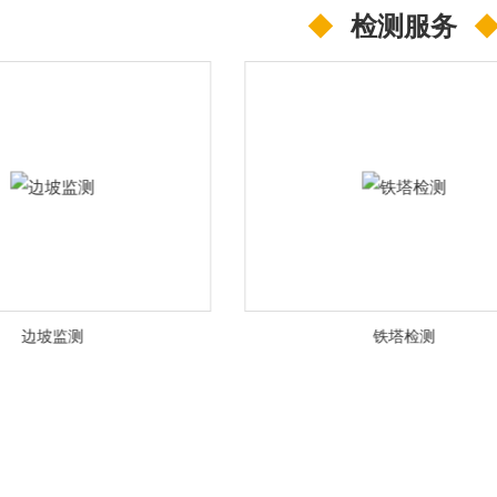
◆
检测服务
铁塔检测
风电用座浆料检