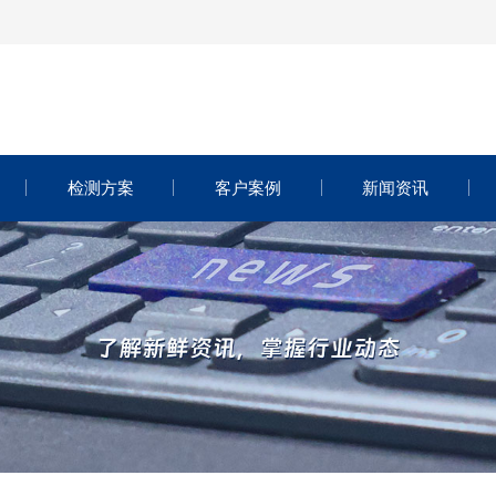
检测方案
客户案例
新闻资讯