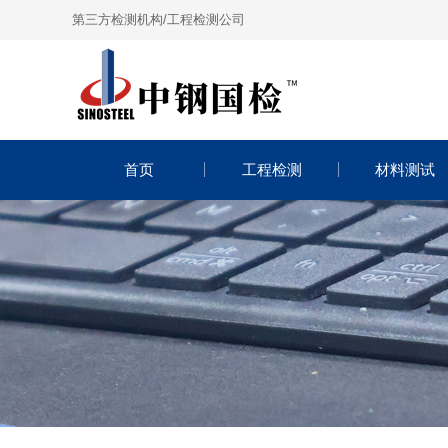
第三方检测机构/工程检测公司
首页
工程检测
材料测试