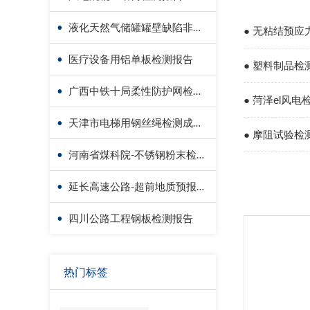
•
液化天然气储罐罐壁缺陷非接触检测-无人机检测
● 无粘结预
•
医疗设备用铝单板检测报告
检的专业保障
● 塑料制品
•
广西中铁十局柔性防护网检测成功案例
● 菏泽el风
•
天津市电梯用钢丝绳检测成功案例
全方位风电检
● 摩阻试验检
•
河南省煤科院-不锈钢粉末检测报告
•
延长高速公路-超前地质预报检测报告
•
四川公路工程钢板检测报告
热门标签