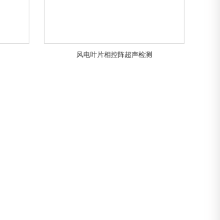
钢结构安全鉴定