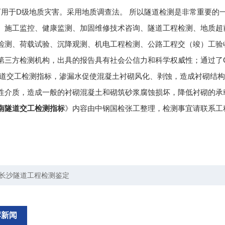
于D级地质灾害。采用地质调查法。 所以隧道检测是非常重要的一
、施工监控、健康监测、加固维修技术咨询、隧道工程检测、地质超
检测、荷载试验、沉降观测、机电工程检测、公路工程交（竣）工验
方检测机构，出具的报告具有社会公信力和科学权威性；通过了C
隧道交工检测指标，渗漏水促使混凝土衬砌风化、剥蚀，造成衬砌结
性介质，造成一般的衬砌混凝土和砌筑砂浆腐蚀损坏，降低衬砌的承
南隧道交工检测指标
》内容由中钢国检张工整理，检测事宜请联系工
长沙隧道工程检测鉴定
荐新闻