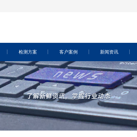
检测方案
客户案例
新闻资讯