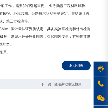
项工作，需要我们引起重视。 业务涵盖工程材料试验、
前预报、环境监测、公路技术状况检测评定、养护设计咨
收、第三方检测等。
MA中国计量认证资质认定，具备实验室检测和外出检测
构破坏；渗漏水还会软化围岩，引起围岩变形；有些隧道渗
载能力。
程师。
返回列表
在线客服
下一篇：
隧道杂散电流检测
1763719