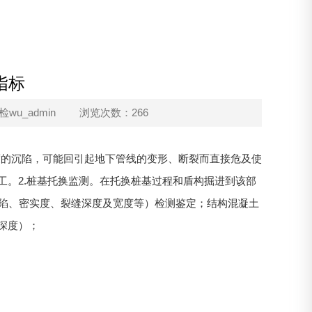
指标
u_admin
浏览次数：266
的沉陷，可能回引起地下管线的变形、断裂而直接危及使
工。2.桩基托换监测。在托换桩基过程和盾构掘进到该部
缺陷、密实度、裂缝深度及宽度等）检测鉴定；结构混凝土
深度）；