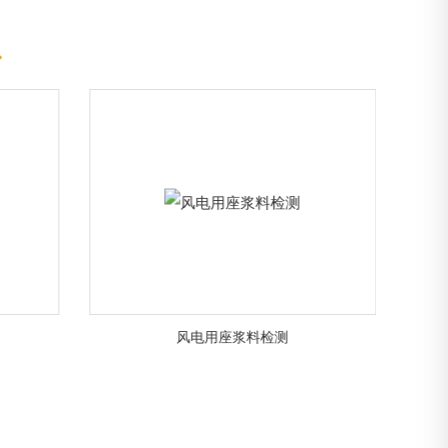
◆
风电叶片相控阵超声检测