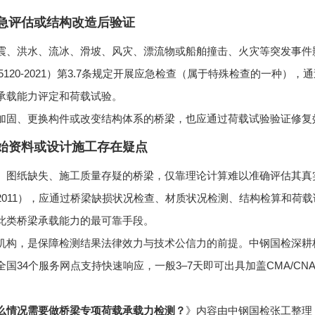
急评估或结构改造后验证
震、洪水、流冰、滑坡、风灾、漂流物或船舶撞击、火灾等突发事件
 5120-2021）第3.7条规定开展应急检查（属于特殊检查的一
承载能力评定和荷载试验。
加固、更换构件或改变结构体系的桥梁，也应通过荷载试验验证修复
始资料或设计施工存在疑点
、图纸缺失、施工质量存疑的桥梁，仅靠理论计算难以准确评估其真
J21-2011），应通过桥梁缺损状况检查、材质状况检测、结构检算
此类桥梁承载能力的最可靠手段。
机构，是保障检测结果法律效力与技术公信力的前提。中钢国检深耕
全国34个服务网点支持快速响应，一般3–7天即可出具加盖CMA/C
。
么情况需要做桥梁专项荷载承载力检测？
》内容由中钢国检张工整理