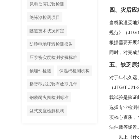
风电盐雾试验检测
四、灾后应
绝缘漆检测项目
当桥梁遭受地
隧道技术状况评定
规范》（JTG
根据需要开展
防静电地坪漆检测报告
同时，对完成
压浆密实度检测收费标准
五、缺乏原
预埋件检测
保温棉检测机构
对于年代久远
桥架型式试验有效期几年
（JTG/T 
钢质耐火窗检测标准
载试验是验证
选择专业检测
盆式支座检测机构
项核心资质，
法仲裁等场景
以上《
什