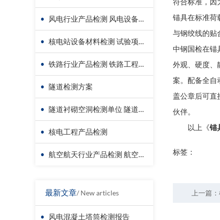
符合标准，因
锚具在标准荷
•
风电行业产品检测 风电设备材料检测
与钢绞线的贴
•
核电站设备材料检测 试验项目价格
中钢国检在锚
•
铁路行业产品检测 铁路工程检测
外观、硬度、静
案。配备全自
•
隧道检测方案
盖公章后可直
•
隧道衬砌空洞检测单位 隧道衬砌厚度检测方法
伙伴。
以上《
锚
•
核电工程产品检测
标签：
•
航空航天行业产品检测 航空器材料检测
最新文章
/ New articles
上一篇：
•
风电混凝土塔筒检测报告