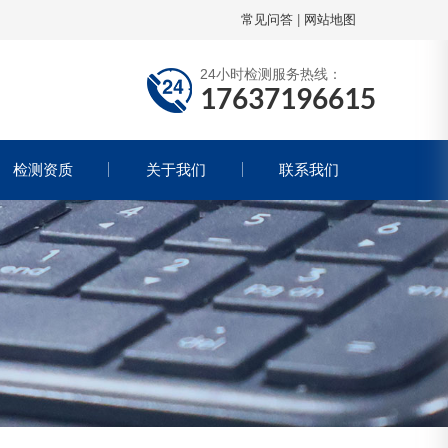
常见问答
|
网站地图
24小时检测服务热线：
17637196615
检测资质
关于我们
联系我们