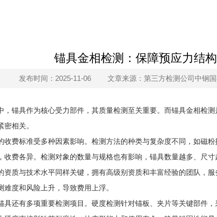
锚具金相检测：保障预应力结构
发布时间：2025-11-06
文章来源：第三方检测公司中钢国检s
中，锚具作为核心受力部件，其质量检测至关重要。而锚具金相检测
紧密相关。
的收费标准受多种因素影响。检测方法的种类与复杂度不同，如磁粉
，收费各异。检测对象的数量与规格也有影响，锚具数量越多、尺寸
的资质与技术水平同样关键，拥有高级别资质和丰富经验的团队，服
测难度和风险上升，导致费用上浮。
锚具还有多项重要检测项目。硬度检测针对锚板、夹片等关键部件，