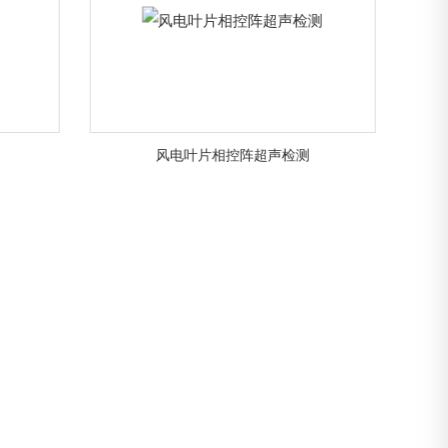
风电叶片相控阵超声检测