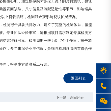
必检核心项，通过模拟实际张拉工况下的持荷测试，验证
涵盖表面缺陷、尺寸偏差及装配适配性等细节，影响锚具
次以上荷载循环，检测残余变形与裂纹扩展情况。
证，检测报告具备法律效力。建立了完整的检测体系，覆盖
等国家标准。专业团队经验丰富，能根据项目需求制定专属检测方
果准确可靠。检测周期一般为3 - 7个工作日，报告加
操作，多年来深受业主信赖，是锚具检测领域的首选合作
整理，检测事宜请联系工程师。
返回列表
在线客服
1763719
下一篇：
返回列表