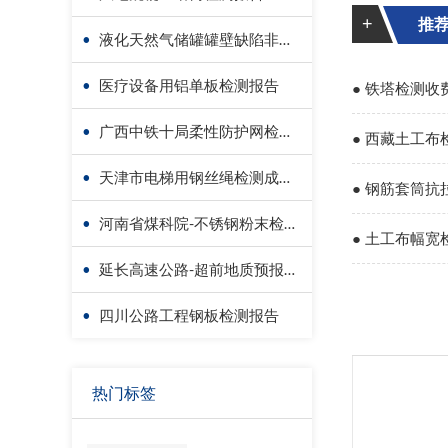
+
推
•
液化天然气储罐罐壁缺陷非接触检测-无人机检测
•
医疗设备用铝单板检测报告
● 铁塔检测
•
广西中铁十局柔性防护网检测成功案例
● 西藏土工
•
天津市电梯用钢丝绳检测成功案例
质量
● 钢筋套筒
•
河南省煤科院-不锈钢粉末检测报告
● 土工布幅
•
延长高速公路-超前地质预报检测报告
•
四川公路工程钢板检测报告
热门标签