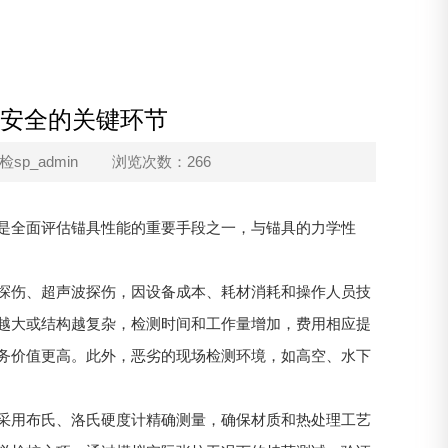
安全的关键环节
p_admin
浏览次数：266
是全面评估锚具性能的重要手段之一，与锚具的力学性
探伤、超声波探伤，因设备成本、耗材消耗和操作人员技
越大或结构越复杂，检测时间和工作量增加，费用相应提
务价值更高。此外，恶劣的现场检测环境，如高空、水下
采用布氏、洛氏硬度计精确测量，确保材质和热处理工艺