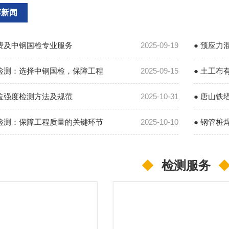
荐新闻
收费及中钢国检专业服务
2025-09-19
● 预应力
布检测：选择中钢国检，保障工程
2025-09-15
三方检测
● 土工
抗拉强度检测方法及规范
2025-10-31
保驾护航
● 唐山
宽检测：保障工程质量的关键环节
2025-10-10
障铁塔安
● 钢管桩
◆
检测服务