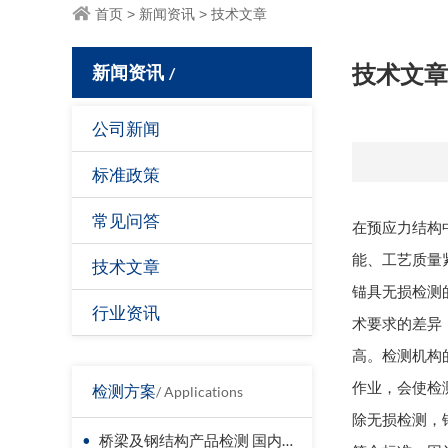
首页
>
新闻资讯
>
技术文章
新闻资讯
技术文章
/
公司新闻
标准政策
常见问答
在预应力结构
能、工艺质量
技术文章
锚具无损检测
行业资讯
术要求的差异
高。检测机构
作业，会使检
检测方案
/ Applications
除无损检测，
•
桥梁及钢结构产品检测 国内第三方检测机构服务方案