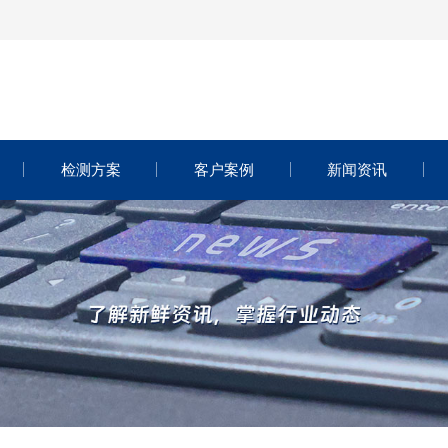
检测方案
客户案例
新闻资讯