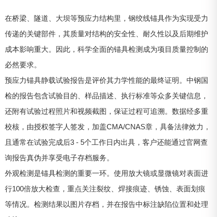
在桥梁、隧道、大坝等预应力结构里，钢绞线锚具作为实现受力
传递的关键部件，其质量对结构的安全性、耐久性以及后期维护
成本影响重大。因此，科学全面的锚具检测成为项目质量控制的
必然要求。
预应力锚具静载试验报告是评价其力学性能的最终证明。中钢国
检的报告包含试验目的、样品描述、执行标准等众多关键信息，
还附有试验过程照片和视频截图，保证过程可追溯。数据经多重
校核，由授权签字人签发，加盖CMA/CNAS章，具备法律效力，
且通常在试验完成后3 - 5个工作日内出具，客户还能通过官网查
询报告真伪并享受电子存档服务。
外观检测是锚具检测的重要一环。使用放大镜或显微镜对表面进
行100倍放大检查，重点关注裂纹、焊接痕迹、锈蚀、表面划痕
等情况。检测结果以图片存档，并在报告中标注缺陷位置和处理