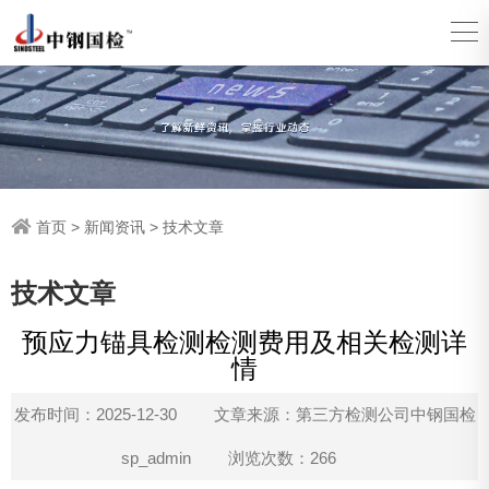
首页
>
新闻资讯
>
技术文章
技术文章
预应力锚具检测检测费用及相关检测详
情
发布时间：2025-12-30
文章来源：第三方检测公司中钢国检
sp_admin
浏览次数：266