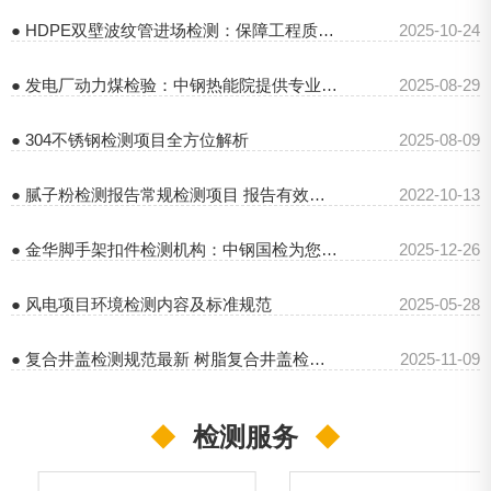
● HDPE双壁波纹管进场检测：保障工程质量的关键
2025-10-24
● 发电厂动力煤检验：中钢热能院提供专业服务
2025-08-29
● 304不锈钢检测项目全方位解析
2025-08-09
● 腻子粉检测报告常规检测项目 报告有效期是多久
2022-10-13
● 金华脚手架扣件检测机构：中钢国检为您的工程安全保驾护航
2025-12-26
● 风电项目环境检测内容及标准规范
2025-05-28
● 复合井盖检测规范最新 树脂复合井盖检测报告
2025-11-09
◆
检测服务
◆