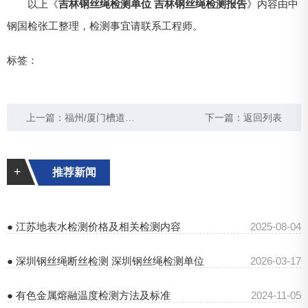
以上《
吉林钢丝绳检测单位 吉林钢丝绳检测报告
》内容由中
钢国检张工整理，检测事宜请联系工程师。
标签：
上一篇：
福州/厦门槽道拉拔、承载力上门检测
下一篇：
返回列表
+
推荐新闻
● 江苏地表水检测价格及相关检测内容
2025-08-04
● 深圳钢丝绳断丝检测 深圳钢丝绳检测单位
2026-03-17
● 有色金属熔融温度检测方法及标准
2024-11-05