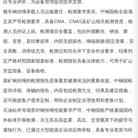
出专业评价，为设备管理提供技术支撑。
猴车钢丝绳承载人员运输重任，检测要求更高。中钢国检全面满
足其严苛检测要求，具备CMA、CNAS及矿山相关检测资质，检
测人员持证上岗。检测项目全覆盖，包括外观断丝、锈蚀、磨
损、变形，直径磨损率，内部无损探伤，绳端插接/固定质量，安
全系数，润滑状态等。检测过程符合井下安全作业要求，结果判
定严格对照国家报废标准，检测报告具备法律效力，可用于矿山
安监报备、设备验收。
煤矿钢丝绳的检测报告是衡量其健康状况的重要依据。中钢国检
提供详细、准确的报告，内容包括检测方法、结果及建议措施，
还可根据客户需求定制，帮助企业制定合理使用和更换计划。
石油钻井等场景对钢丝绳性能要求严苛。中钢国检严格遵循国内
外标准开展检测，关注其在高盐雾、高压、交变载荷下的疲劳与
腐蚀行为，已通过大型能源企业供应商审核，具备专业资质与经