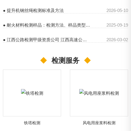
● 提升机钢丝绳检测标准及方法
2026-05-10
● 耐火材料检测样品：检测方法、样品类型及中钢国检优势
2025-09-19
● 江西公路检测甲级资质公司 江西高速公路检测费用
2026-03-02
◆
检测服务
◆
铁塔检测
风电用座浆料检测