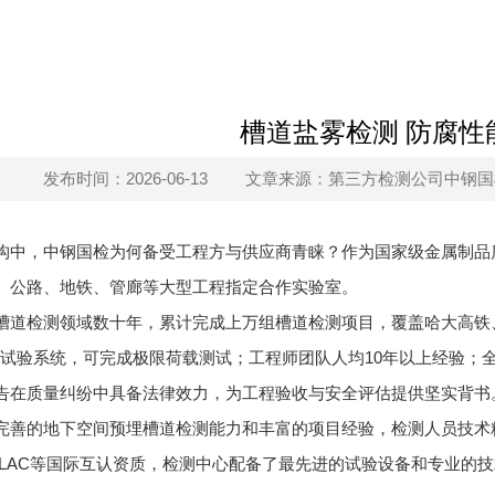
槽道盐雾检测 防腐性
发布时间：2026-06-13
文章来源：第三方检测公司中钢国检s
构中，中钢国检为何备受工程方与供应商青睐？作为国家级金属制品质量
、公路、地铁、管廊等大型工程指定合作实验室。
槽道检测领域数十年，累计完成上万组槽道检测项目，覆盖哈大高铁
级大型试验系统，可完成极限荷载测试；工程师团队人均10年以上经验
告在质量纠纷中具备法律效力，为工程验收与安全评估提供坚实背书
完善的地下空间预埋槽道检测能力和丰富的项目经验，检测人员技术精
ILAC等国际互认资质，检测中心配备了最先进的试验设备和专业的