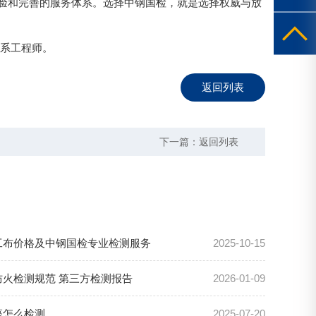
验和完善的服务体系。选择中钢国检，就是选择权威与放
系工程师。
返回列表
下一篇：
返回列表
土工布价格及中钢国检专业检测服务
2025-10-15
防火检测规范 第三方检测报告
2026-01-09
座怎么检测
2025-07-20