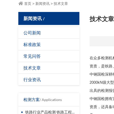
首页
>
新闻资讯
>
技术文章
新闻资讯
技术文章
/
公司新闻
标准政策
常见问答
在众多检测机
资质，是铁路
技术文章
中钢国检深耕
行业资讯
2000kN
出具的检测报
中钢国检拥有
检测方案
/ Applications
资质，还具备
•
铁路行业产品检测 铁路工程检测