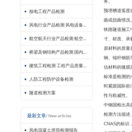
务。
预埋槽道弧度
•
核电工程产品检测
曲或扭曲情况
•
风电行业产品检测 风电设备材料检测
铁路隧道施工
•
航空航天行业产品检测 航空器材料检测
寸、材质、承
原材料的质量
•
桥梁及钢结构产品检测 国内第三方检测机构服务方案
钢、锚杆钢筋
•
建筑工程检测 工程产品质量复验
估材料的微观
标准是检测的准
•
人防工程防护设备检测
时紧跟国际前
•
隧道检测方案
性与权威性。
中钢国检出具
检测方法描述
最新文章
/ New articles
CNAS的标
•
风电混凝土塔筒检测报告